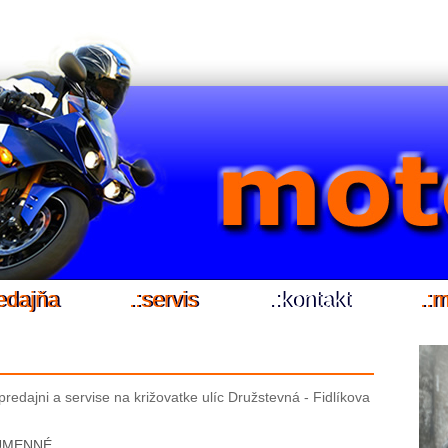
redajňa
.:servis
.:kontakt
.:
redajni a servise na križovatke ulíc Družstevná - Fidlíkova
 HUMENNÉ