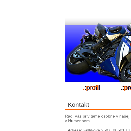
.:profil
.:p
Kontakt
Radi Vás privítame osobne v našej p
v Humennom.
Adresa: Fidlíkova 2587, 06601